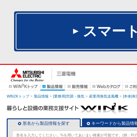
スマー
WIN2Kトップ
製品情報
[業務用]空調・換気
産業用換気送風機
[本体]
形名から製品情報を探す
キーワードから製品情