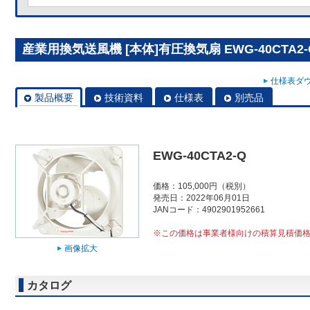
産業用換気送風機 [本体]有圧換気扇 EWG-40CTA2-
仕様表ダウ
製品概要
技術資料
仕様表
別売品
EWG-40CTA2-Q
価格：105,000円（税別）
発売日：2022年06月01日
JANコード：4902901952661
※この価格は事業者様向けの積算見積価
画像拡大
カタログ