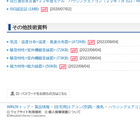
自己適合宣言書<２２年度モデル ハウジングエアコン（２２年７月 S22－H0001
ISO認定証 (1MB)
[2026/07/02]
その他技術資料
気流・温度分布<温度・風速分布図> (472KB)
[2022/08/04]
騒音特性<室外機騒音線図> (72KB)
[2022/08/04]
騒音特性<室内機騒音線図> (73KB)
[2022/08/04]
能力特性<能力線図> (50KB)
[2022/08/04]
WIN2Kトップ
製品情報
[住宅用]エアコン(空調)・換気
ハウジングエアコ