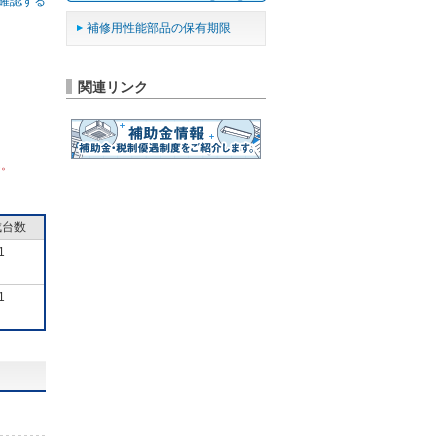
確認する
補修用性能部品の保有期限
関連リンク
ん。
成台数
1
1