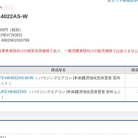
セット構成品を
K4022AS-W
000円（税別）
2年07月08日
902901930799
は事業者様向けの積算見積価格であり、一般消費者様向けの販売価格ではありませ
構成形名
構
FZ-HK4022AS-W-IN
（ ハウジングエアコン [本体]暖房強化型床置形 室内
ット ）
UFZ-HK4022AS
（ ハウジングエアコン [本体]暖房強化型床置形 室外ユニ
 ）