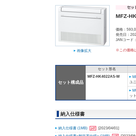
MFZ-H
価格：593,
発売日：202
JANコード：4
※この価格
画像拡大
セット形名
MFZ-HK4022AS-W
M
セット構成品
ユニ
M
ット
納入仕様書
納入仕様書 (1MB)
[2023/04/01]