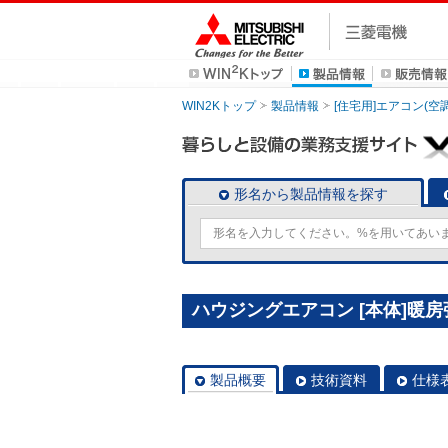
WIN2Kトップ
製品情報
[住宅用]エアコン(空
形名から製品情報を探す
ハウジングエアコン [本体]暖房強化
製品概要
技術資料
仕様