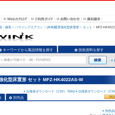
調)・換気
ハウジングエアコン
[本体]暖房強化型床置形
セット
MFZ-HK402
キーワードから製品情報を探す
技術資料を探す
型床置形 セット MFZ-HK4022AS-W
仕様表ダウンロード（CSV） 50Hz
仕様表ダウンロード（CSV）
表
別売品
別売品