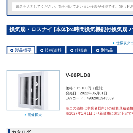
換気扇・ロスナイ [本体]24時間換気機能付換気扇 パイ
仕様表ダウ
製品概要
技術資料
仕様表
別売品
V-08PLD8
価格：15,100円（税別）
発売日：2022年06月01日
JANコード：4902901943539
※この価格は事業者様向けの積算見積価
※2027年1月1日より新価格に改定予定で
画像拡大
カタログ