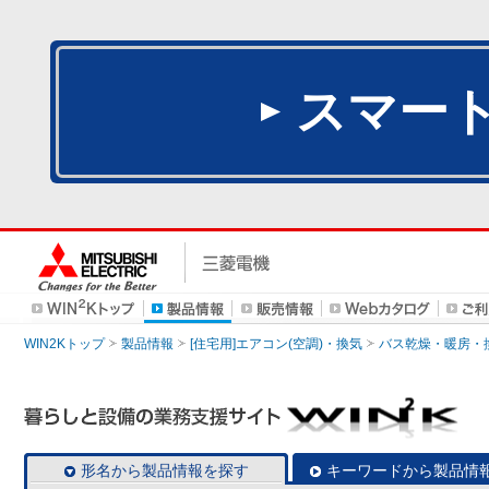
スマー
WIN2Kトップ
製品情報
[住宅用]エアコン(空調)・換気
バス乾燥・暖房・
形名から製品情報を探す
キーワードから製品情