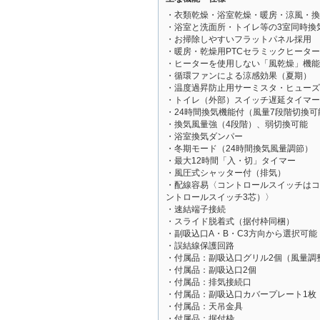
・衣類乾燥・浴室乾燥・暖房・涼風・換
・浴室と洗面所・トイレ等の3室同時換
・お掃除しやすいフラットパネル採用
・暖房・乾燥用PTCセラミックヒータ
・ヒーターを使用しない「風乾燥」機能
・循環ファンによる涼感効果（夏期）
・温度過昇防止用サーミスタ・ヒューズ
・トイレ（外部）スイッチ遅延タイマー
・24時間換気機能付（風量7段階切換可
・換気風量強（4段階）、弱切換可能
・浴室換気ダンパー
・冬期モード（24時間換気風量調節）
・最大12時間「入・切」タイマー
・風圧式シャッター付（排気）
・配線容易〈コントロールスイッチはコ
ントロールスイッチ3芯）〉
・速結端子接続
・スライド脱着式（据付枠同梱）
・副吸込口A・B・C3方向から選択可能
・誤結線保護回路
・付属品：副吸込口グリル2個（風量調
・付属品：副吸込口2個
・付属品：排気接続口
・付属品：副吸込口カバープレート1枚
・付属品：天吊金具
・付属品：据付枠