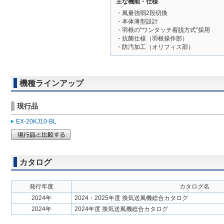
主な機能・仕様
・風量強弱2段切換
・本体薄型設計
・羽根の“ワンタッチ着脱方式”採用
・抗菌仕様（羽根操作部）
・防汚加工（オリフィス部）
機種ラインアップ
現行品
EX-20KJ10-BL
カタログ
発行年度
カタログ名
2024年
2024・2025年度 換気送風機総合カタログ
2024年
2024年度 換気送風機総合カタログ