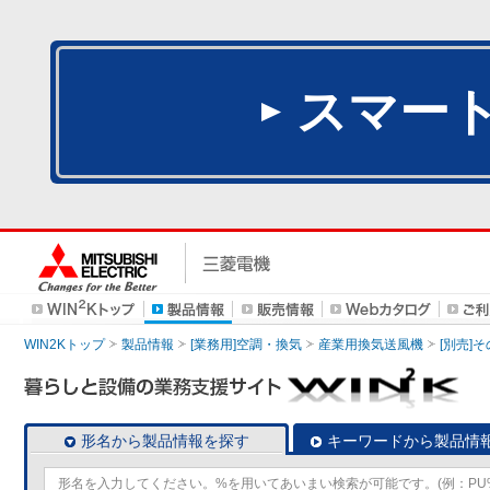
スマー
WIN2Kトップ
製品情報
[業務用]空調・換気
産業用換気送風機
[別売]
形名から製品情報を探す
キーワードから製品情