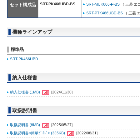
SRT-PK466UBD-BS
セット構成品
SRT-MUK606-P-BS
（ 三菱 エ
SRT-PTK466UBD-BS
（ 三菱 
機種ラインアップ
標準品
SRT-PK466UBD
納入仕様書
納入仕様書 (1MB)
[2024/11/30]
取扱説明書
取扱説明書 (8MB)
[2025/05/27]
取扱説明書<簡単ｶﾞｲﾄﾞ> (335KB)
[2022/08/31]