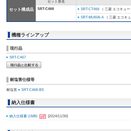
セット形名
SRT-C466
セット構成品
SRT-CT466
（ 三菱 エコキュー
SRT-MU606-A
（ 三菱 エコキ
機種ラインアップ
現行品
SRT-C467
耐塩害仕様等
耐塩害
SRT-C466-BS
納入仕様書
納入仕様書 (1MB)
[2024/11/30]