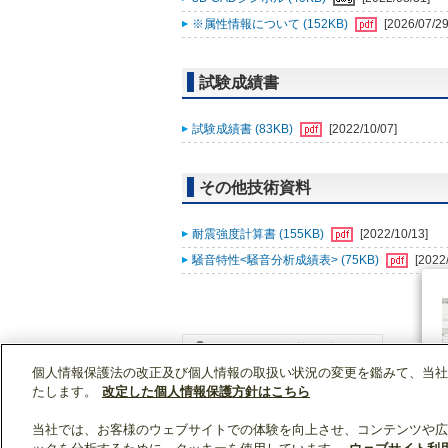
※属性情報について (152KB)
[2026/07/29
試験成績書
試験成績書 (83KB)
[2022/10/07]
その他技術資料
耐震強度計算書 (155KB)
[2022/10/13]
騒音特性<騒音分析成績表> (75KB)
[2022
個人情報保護法の改正及び個人情報の取扱い状況の変更を鑑みて、当社
WIN2Kトップ
製品情報
[業務用]空調・換気
たします。
改定した個人情報保護方針はこちら
当社では、お客様のウェブサイトでの体験を向上させ、コンテンツや広