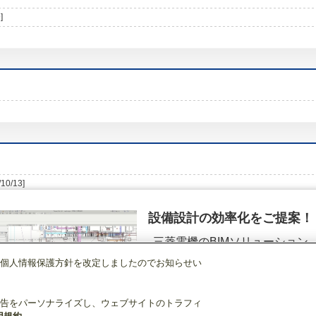
]
/10/13]
設備設計の効率化をご提案！
三菱電機のBIMソリューション
（空調.換気.照明）
個人情報保護方針を改定しましたのでお知らせい
店舗・事務所用パッケージエアコン(Mr.SLIM)
[本体]天吊形室内
PC-RP280BA
詳細を見る
告をパーソナライズし、ウェブサイトのトラフィ