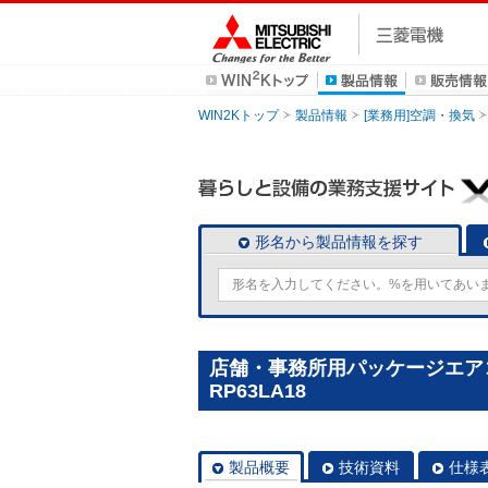
WIN2Kトップ
製品情報
[業務用]空調・換気
形名から製品情報を探す
店舗・事務所用パッケージエアコン(
RP63LA18
製品概要
技術資料
仕様