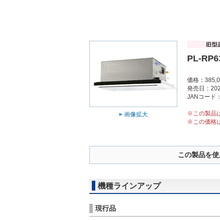
PL-RP6
価格：385,
発売日：202
JANコード：4
※この製品
画像拡大
※この価格
この製品を使
機種ラインアップ
現行品