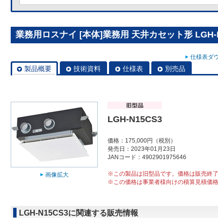
業務用ロスナイ [本体]業務用 天井カセット形 LGH-N
仕様表ダウ
製品概要
技術資料
仕様表
別売品
LGH-N15CS3
価格：175,000円（税別）
発売日：2023年01月23日
JANコード：4902901975646
※この製品は旧型品です。価格は販売終
画像拡大
※この価格は事業者様向けの積算見積価
LGH-N15CS3に関連する販売情報