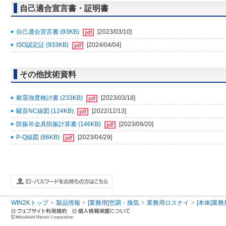
自己適合宣言書・証明書
自己適合宣言書 (93KB)
[2023/03/10]
ISO認定証 (933KB)
[2024/04/04]
その他技術資料
耐震強度検討書 (233KB)
[2023/03/18]
騒音NC線図 (124KB)
[2022/12/13]
防振吊金具防振計算書 (146KB)
[2023/09/20]
P-Q線図 (86KB)
[2023/04/29]
WIN2Kトップ
製品情報
[業務用]空調・換気
業務用ロスナイ
[本体]業務