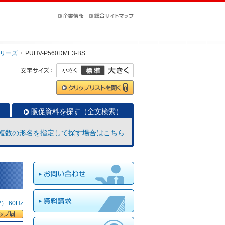
リーズ
PUHV-P560DME3-BS
販促資料を探す（全文検索）
複数の形名を指定して探す場合はこちら
 60Hz