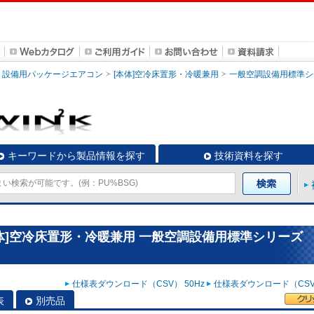
設備用パッケージエアコン
[本体]空冷床置形・冷暖兼用
一般空調設備用標準シ
キーワードから製品情報を探す
技術資料を探す
体]空冷床置形・冷暖兼用 一般空調設備用標準シリーズ
仕様表ダウンロード（CSV） 50Hz
仕様表ダウンロード（CSV）
表
別売品