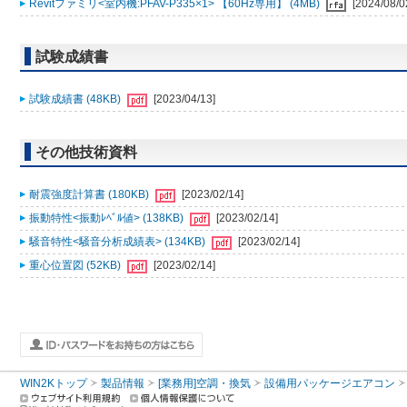
Revitファミリ<室内機:PFAV-P335×1> 【60Hz専用】 (4MB)
[2024/08/0
試験成績書
試験成績書 (48KB)
[2023/04/13]
その他技術資料
耐震強度計算書 (180KB)
[2023/02/14]
振動特性<振動ﾚﾍﾞﾙ値> (138KB)
[2023/02/14]
騒音特性<騒音分析成績表> (134KB)
[2023/02/14]
重心位置図 (52KB)
[2023/02/14]
WIN2Kトップ
製品情報
[業務用]空調・換気
設備用パッケージエアコン