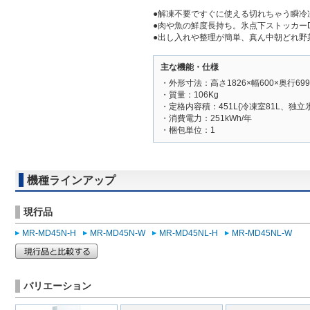
●解凍不要ですぐに使える切れちゃう瞬冷凍A
●肉や魚の鮮度長持ち。氷点下ストッカーD A
●出し入れや整理が簡単、真ん中朝どれ野
主な機能・仕様
・外形寸法：高さ1826×幅600×奥行699
・質量：106Kg
・定格内容積：451L{冷凍室81L、独立氷
・消費電力：251kWh/年
・梱包単位：1
機種ラインアップ
現行品
MR-MD45N-H
MR-MD45N-W
MR-MD45NL-H
MR-MD45NL-W
バリエーション