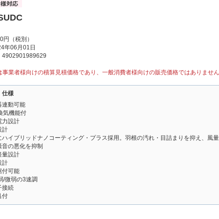
5SUDC
00円（税別）
4年06月01日
902901989629
は事業者様向けの積算見積価格であり、一般消費者様向けの販売価格ではありませ
・仕様
器連動可能
換気機能付
電力設計
設計
にハイブリッドナノコーティング・プラス採用。羽根の汚れ・目詰まりを抑え、風量
騒音の悪化を抑制
軽量設計
設計
据付可能
弱/微弱の3速調
子接続
具付