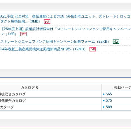
A2L冷媒 安全対策 換気連動による方法（外気処理ユニット、ストレートシロッ
ダクト用換気扇...（3MB）
【26年度上期】設備設計者様向け「ストレートシロッコファンご採用キャンペーン
シ（1MB）
ストレートシロッコファンご採用キャンペーン応募フォーム（22KB）
24年春版三菱産業用換気送風機新商品NEWS（17MB）
カタログ名
掲載ペー
送風機総合カタログ
565
送風機総合カタログ
575
合カタログ
589