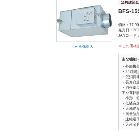
BFS-1
価格：77,9
発売日：202
JANコード：4
※この価格
画像拡大
主な機能
・外部機
・24時間
・低消費
・長寿命
・羽根部
下や運転
・小形・
・低騒音
・天地逆
・風量強/
・速結端
・天吊金