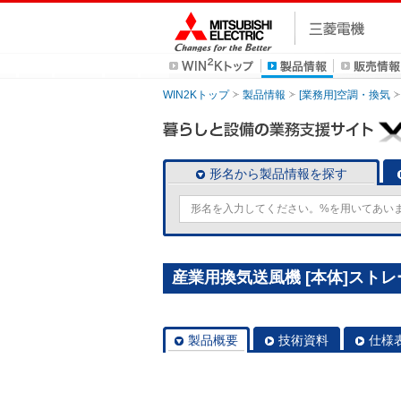
WIN2Kトップ
製品情報
[業務用]空調・換気
形名から製品情報を探す
産業用換気送風機 [本体]ストレー
製品概要
技術資料
仕様