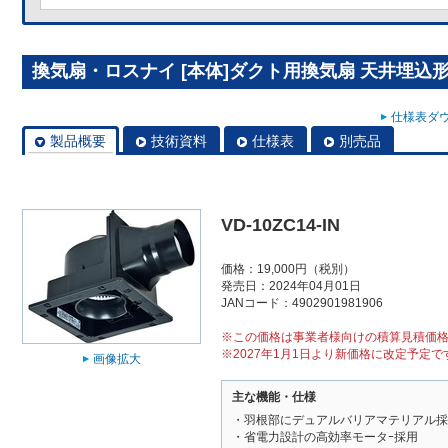
換気扇・ロスナイ [本体]ダクト用換気扇 天井埋込形 VD
仕様表ダウ
製品概要
技術資料
仕様表
別売品
VD-10ZC14-IN
価格：19,000円（税別）
発売日：2024年04月01日
JANコード：4902901981906
※この価格は事業者様向けの積算見積価
※2027年1月1日より新価格に改定予定で
画像拡大
主な機能・仕様
・羽根部にデュアルバリアマテリアル採
・省電力設計の高効率モータｰ採用