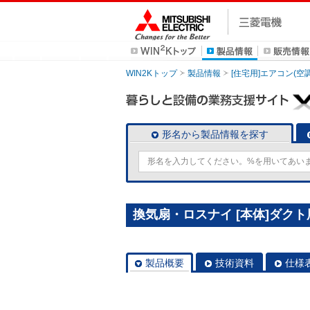
WIN2Kトップ
製品情報
[住宅用]エアコン(空
形名から製品情報を探す
換気扇・ロスナイ [本体]ダクト用
製品概要
技術資料
仕様