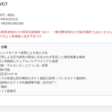
VC7
00円（税別）
4年04月01日
902901982385
は事業者様向けの積算見積価格であり、一般消費者様向けの販売価格ではありませ
1月1日より新価格に改定予定です。
・仕様
ラシレスモーター採用による省エネ化
配管による圧力損失の変化に左右されず安定した換気風量を確保
部と羽根部にデュアルバリアマテリアル採用
羽根「デルタシロッコファンβ」採用
運転可能
圧式ｼｬｯﾀｰ付
ングが容易な段付構造のダクト接続口採用（フレキダクト接続時）
接続時のダクト方向微調整可能（全方向7°）
子接続
ライド脱着式