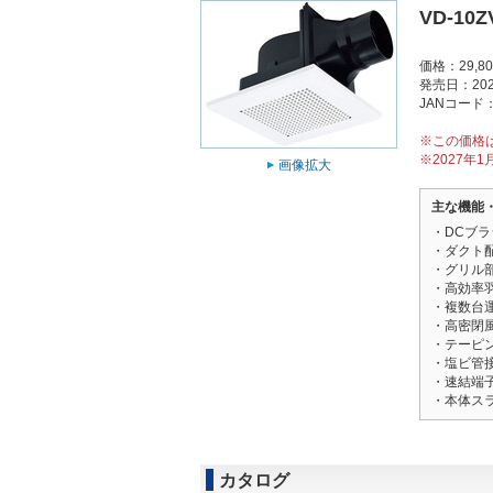
VD-10Z
価格：29,8
発売日：202
JANコード：4
※この価格
※2027年
画像拡大
主な機能
・DCブ
・ダクト
・グリル
・高効率
・複数台
・高密閉風
・テーピ
・塩ビ管
・速結端
・本体ス
カタログ