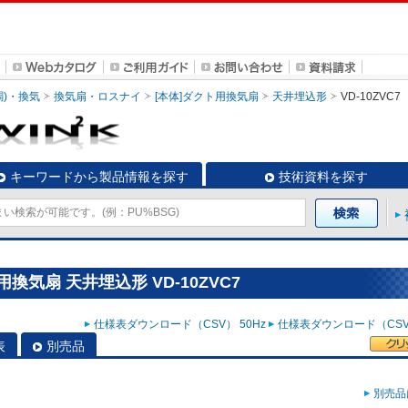
調)・換気
換気扇・ロスナイ
[本体]ダクト用換気扇
天井埋込形
VD-10ZVC7
キーワードから製品情報を探す
技術資料を探す
換気扇 天井埋込形 VD-10ZVC7
仕様表ダウンロード（CSV） 50Hz
仕様表ダウンロード（CSV）
表
別売品
別売品