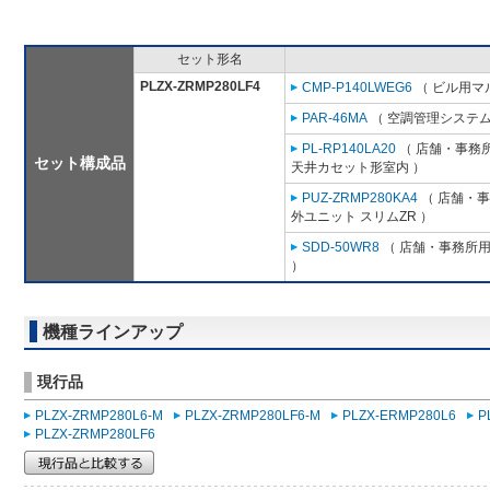
セット形名
PLZX-ZRMP280LF4
CMP-P140LWEG6
（ ビル用マル
PAR-46MA
（ 空調管理システム
PL-RP140LA20
（ 店舗・事務所用
セット構成品
天井カセット形室内 ）
PUZ-ZRMP280KA4
（ 店舗・事務
外ユニット スリムZR ）
SDD-50WR8
（ 店舗・事務所用パ
）
機種ラインアップ
現行品
PLZX-ZRMP280L6-M
PLZX-ZRMP280LF6-M
PLZX-ERMP280L6
P
PLZX-ZRMP280LF6