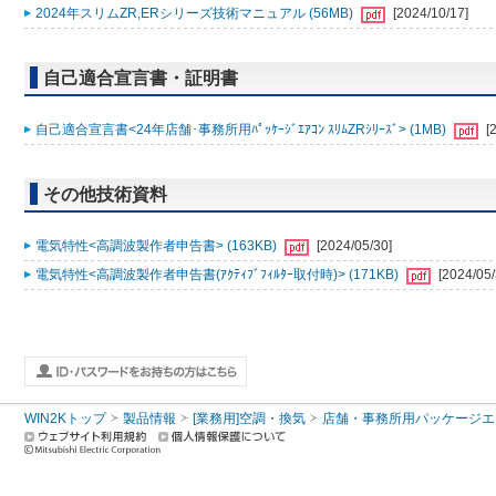
2024年スリムZR,ERシリーズ技術マニュアル (56MB)
[2024/10/17]
自己適合宣言書・証明書
自己適合宣言書<24年店舗･事務所用ﾊﾟｯｹｰｼﾞｴｱｺﾝ ｽﾘﾑZRｼﾘｰｽﾞ> (1MB)
[
その他技術資料
電気特性<高調波製作者申告書> (163KB)
[2024/05/30]
電気特性<高調波製作者申告書(ｱｸﾃｨﾌﾞﾌｨﾙﾀｰ取付時)> (171KB)
[2024/05/
WIN2Kトップ
製品情報
[業務用]空調・換気
店舗・事務所用パッケージエアコン