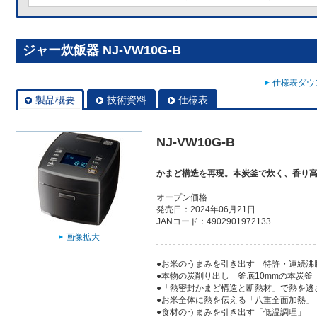
ジャー炊飯器 NJ-VW10G-B
仕様表ダウン
製品概要
技術資料
仕様表
NJ-VW10G-B
かまど構造を再現。本炭釜で炊く、香り
オープン価格
発売日：2024年06月21日
JANコード：4902901972133
画像拡大
●お米のうまみを引き出す「特許・連続沸
●本物の炭削り出し 釜底10mmの本炭釜
●「熱密封かまど構造と断熱材」で熱を逃
●お米全体に熱を伝える「八重全面加熱」
●食材のうまみを引き出す「低温調理」