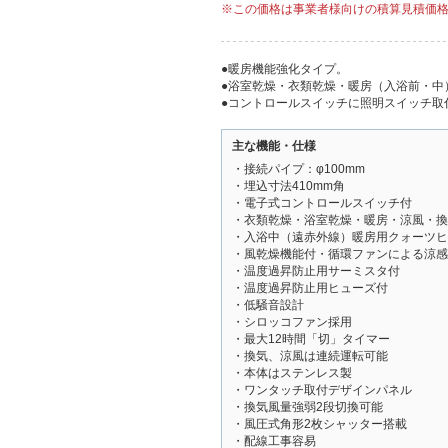
※この価格は事業者様向けの積算見積価
●暖房機能強化タイプ。
●浴室乾燥・衣類乾燥・暖房（入浴前・中
●コントロールスイッチに照明スイッチ取
主な機能・仕様
・接続パイプ：φ100mm
・埋込寸法410mm角
・電子式コントロールスイッチ付
・衣類乾燥・浴室乾燥・暖房・涼風・換
・入浴中（遠赤外線）暖房用クォーツヒ
・風乾燥機能付・循環ファンによる涼感
・温度過昇防止用サーミスタ付
・温度過昇防止用ヒューズ付
・低騒音設計
・シロッコファン採用
・最大12時間「切」タイマー
・換気、涼風は連続運転可能
・本体はステンレス製
・ワンタッチ取付デザインパネル
・換気風量強弱2段切換可能
・風圧式角形2枚シャッター搭載
・配線工事容易