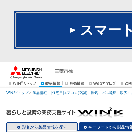
スマー
WIN2Kトップ
製品情報
[住宅用]エアコン(空調)・換気
バス乾燥・暖房・
形名から製品情報を探す
キーワードから製品情