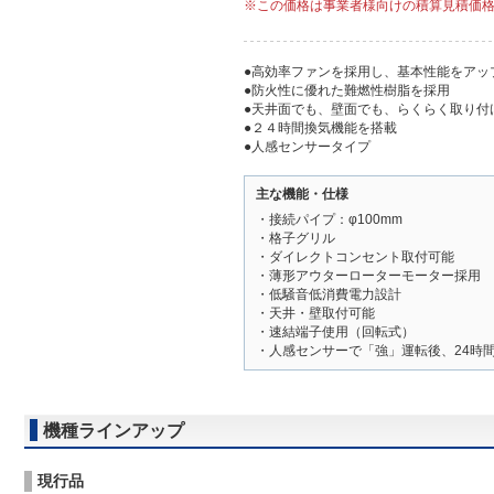
※この価格は事業者様向けの積算見積価
●高効率ファンを採用し、基本性能をアッ
●防火性に優れた難燃性樹脂を採用
●天井面でも、壁面でも、らくらく取り付
●２４時間換気機能を搭載
●人感センサータイプ
主な機能・仕様
・接続パイプ：φ100mm
・格子グリル
・ダイレクトコンセント取付可能
・薄形アウターローターモーター採用
・低騒音低消費電力設計
・天井・壁取付可能
・速結端子使用（回転式）
・人感センサーで「強」運転後、24時
機種ラインアップ
現行品