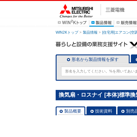
WIN2Kトップ
製品情報
[住宅用]エアコン(空
形名から製品情報を探す
換気扇・ロスナイ [本体]標準換気扇
製品概要
技術資料
別売