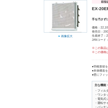
EX-20E
手を汚さず
価格：22,1
発売日：200
生産終了：2
画像拡大
JANコード：4
※この製品
※この価格
●羽根形状
●本体構造
●壁にフィ
主な機能
・フィル
・ワンタ
・電気式
・運転サ
・パンチ