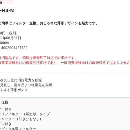
FH4-M
に簡単にフィルター交換。おしゃれな薄形デザインも魅力です。
00円（税別）
2年06月01日
006年
902901427732
は旧型品です。価格は販売終了時点での価格です。
は事業者様向けの積算見積価格であり、一般消費者様向けの販売価格ではありませ
を改良し更に消費電力を低減
を見直し、従来品より軽量化を実現
ットする薄形ボディ
・仕様
ター付き
ッリフィルター（再生形）タイプ
シャッター（引きひもなし）
イン付き
ングメタル製フィルター