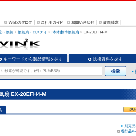
調)・換気
換気扇・ロスナイ
[本体]標準換気扇
EX-20EFH4-M
キーワードから製品情報を探す
技術資料を探す
 EX-20EFH4-M
品
別売品
現行品を