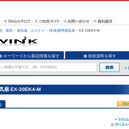
調)・換気
換気扇・ロスナイ
[本体]標準換気扇
EX-20EK4-M
キーワードから製品情報を探す
技術資料を探す
 EX-20EK4-M
品
別売品
現行品を