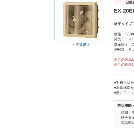
EX-20E
格子タイプ
価格：17,8
発売日：200
生産終了：2
画像拡大
JANコード：4
※この製品
※この価格
●羽根形状
●本体構造
●壁にフィ
主な機能
・居間・
・格子タ
・電気式