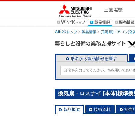
WIN2Kトップ
製品情報
[住宅用]エアコン(空
形名から製品情報を探す
換気扇・ロスナイ [本体]標準換気扇
製品概要
技術資料
別売