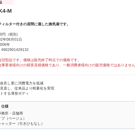
K4-M
フィルター付きの居間に適した換気扇です。
00円（税別）
2年08月01日
006年
902901429132
は旧型品です。価格は販売終了時点での価格です。
は事業者様向けの積算見積価格であり、一般消費者様向けの販売価格ではありませ
を改良し更に消費電力を低減
を見直し、従来品より軽量化を実現
ットする薄形ボディ
・仕様
事務所・店舗用
イプ（ベージュ）
シャッター（引きひもなし）