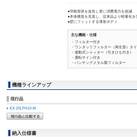
●羽根形状を改良し更に消費電力を低減
●本体構造を見直し、従来品より軽量化を
●壁にフィットする薄形ボディ
主な機能・仕様
・フィルター付き
・ワンタッリフィルター（再生形）タイ
・連動式シャッター（引きひも付き）
・運転サイン付き
・パンチングメタル製フィルター
機種ラインアップ
現行品
EX-20LFH10-M
納入仕様書