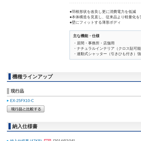
●羽根形状を改良し更に消費電力を低減
●本体構造を見直し、従来品より軽量化を
●壁にフィットする薄形ボディ
主な機能・仕様
・居間・事務所・店舗用
・ナチュラルインテリア（クロス貼可能
・連動式シャッター（引きひも付き）強
機種ラインアップ
現行品
EX-25FX10-C
納入仕様書