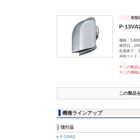
P-13VA
価格：5,8
発売日：199
生産終了：2
JANコード：4
※この製品
※この価格
この製品
機種ラインアップ
現行品
P-13VA3