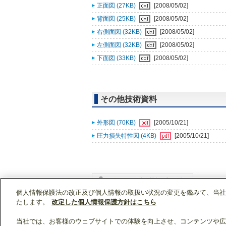
正面図 (27KB)
[2008/05/02]
背面図 (25KB)
[2008/05/02]
右側面図 (32KB)
[2008/05/02]
左側面図 (32KB)
[2008/05/02]
下面図 (33KB)
[2008/05/02]
その他技術資料
外形図 (70KB)
[2005/10/21]
圧力損失特性図 (4KB)
[2005/10/21]
個人情報保護法の改正及び個人情報の取扱い状況の変更を鑑みて、当社
WIN2Kトップ
製品情報
[住宅用]エアコン(空
たします。
改定した個人情報保護方針はこちら
当社では、お客様のウェブサイトでの体験を向上させ、コンテンツや広