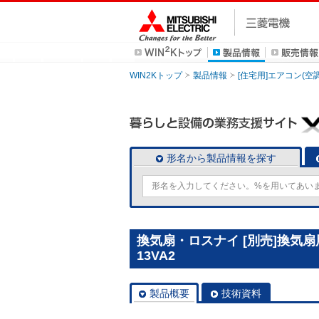
WIN2Kトップ
製品情報
[住宅用]エアコン(空
形名から製品情報を探す
換気扇・ロスナイ [別売]換気
13VA2
製品概要
技術資料