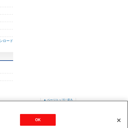
ンロード
▲ ページトップに戻る
フード＜アルミ製＞
P-13VA2
OK