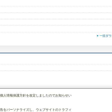
一括ダウ
個人情報保護方針を改定しましたのでお知らせい
調)・換気
換気扇・ロスナイ
[別売]換気扇用システム部材＜屋外フード＞
深形
告をパーソナライズし、ウェブサイトのトラフィ