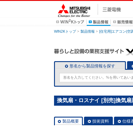
WIN2Kトップ
製品情報
[住宅用]エアコン(空
形名から製品情報を探す
換気扇・ロスナイ [別売]換気扇
製品概要
技術資料
仕様