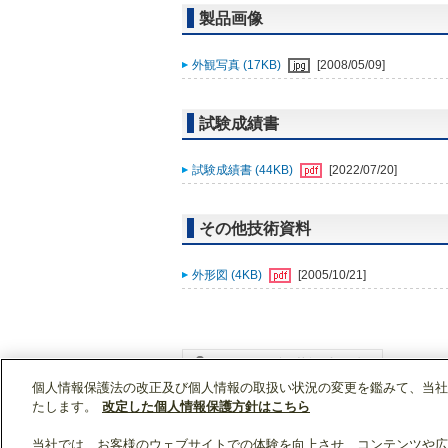
製品画像
外観写真 (17KB)
[2008/05/09]
試験成績書
試験成績書 (44KB)
[2022/07/20]
その他技術資料
外形図 (4KB)
[2005/10/21]
個人情報保護法の改正及び個人情報の取扱い状況の変更を鑑みて、当社
WIN2Kトップ
製品情報
[住宅用]エアコン(空
たします。
改定した個人情報保護方針はこちら
当社では、お客様のウェブサイトでの体験を向上させ、コンテンツや広