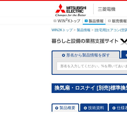
WIN2Kトップ
製品情報
[住宅用]エアコン(空
形名から製品情報を探す
換気扇・ロスナイ [別売]標準換
製品概要
技術資料
仕様