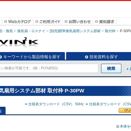
調)・換気
換気扇・ロスナイ
[別売]標準換気扇用システム部材
取付枠
P-30P
キーワードから製品情報を探す
技術資料を探す
気扇用システム部材 取付枠 P-30PW
仕様表ダウンロード（CSV） 50Hz
仕様表ダウンロード（CSV）
表
本体を