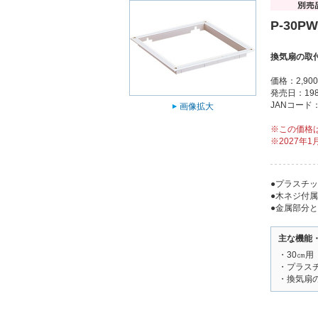
P-30PW
換気扇の取
価格：2,9
発売日：198
JANコード：4
画像拡大
※この価格
※2027年
●プラスチ
●木ネジ付属
●金属部分
主な機能
・30㎝用
・プラス
・換気扇