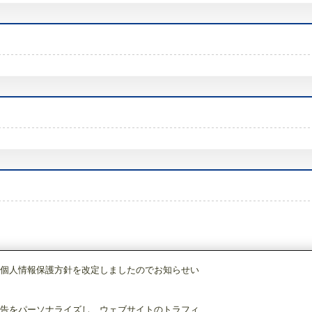
個人情報保護方針を改定しましたのでお知らせい
調)・換気
換気扇・ロスナイ
[別売]標準換気扇用システム部材
取付枠
P-30P
告をパーソナライズし、ウェブサイトのトラフィ