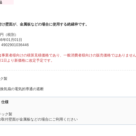
付け壁面が、金属板などの場合に使用する絶縁枠です。
00円（税別）
6年01月01日
902901036446
は事業者様向けの積算見積価格であり、一般消費者様向けの販売価格ではありませ
1月1日より新価格に改定予定です。
ック製
と換気扇の電気的導通の遮断
・仕様
チック製
の取付壁面が金属板などの場合にご利用ください