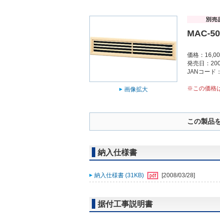
MAC-5
価格：16,0
発売日：200
JANコード：4
※この価格
画像拡大
この製品
納入仕様書
納入仕様書 (31KB)
[2008/03/28]
据付工事説明書