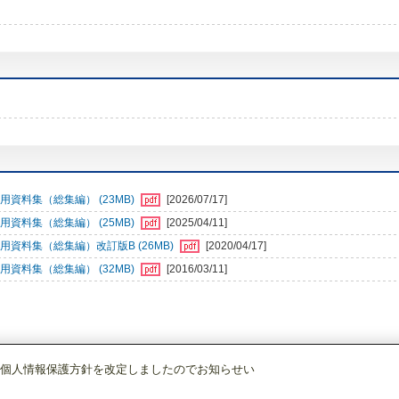
資料集（総集編） (23MB)
[2026/07/17]
資料集（総集編） (25MB)
[2025/04/11]
資料集（総集編）改訂版B (26MB)
[2020/04/17]
資料集（総集編） (32MB)
[2016/03/11]
個人情報保護方針を改定しましたのでお知らせい
調)・換気
ハウジングエアコン
[別売]フリービルトイン形用
吹出グリル MBZ-**