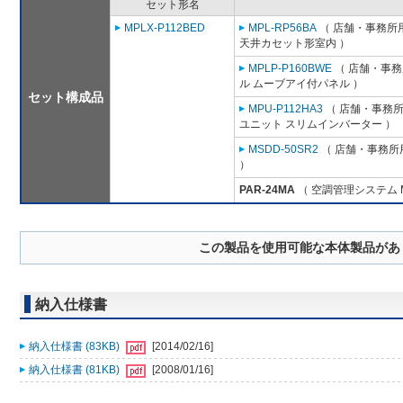
セット形名
MPLX-P112BED
MPL-RP56BA
（ 店舗・事務所用パ
天井カセット形室内 ）
MPLP-P160BWE
（ 店舗・事務所
ル ムーブアイ付パネル ）
セット構成品
MPU-P112HA3
（ 店舗・事務所用
ユニット スリムインバーター ）
MSDD-50SR2
（ 店舗・事務所用
）
PAR-24MA
（ 空調管理システム 
この製品を使用可能な本体製品があ
納入仕様書
納入仕様書 (83KB)
[2014/02/16]
納入仕様書 (81KB)
[2008/01/16]