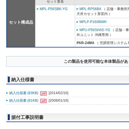
セット形名
MPL-P56SBK-YG
MPL-RP56BA
（ 店舗・事務所用パ
天井カセット形室内 ）
セット構成品
MPLP-P160BWH
MPU-P56SHA5-YG
（ 店舗・事務
外ユニット 沖縄専用 ）
PAR-24MA
（ 空調管理システム 
この製品を使用可能な本体製品があ
納入仕様書
納入仕様書 (83KB)
[2014/02/16]
納入仕様書 (81KB)
[2008/01/16]
据付工事説明書