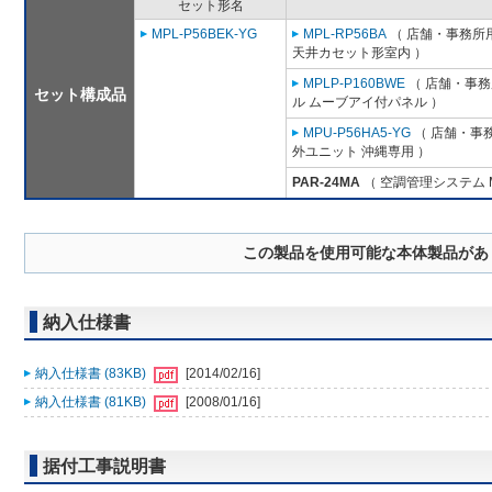
セット形名
MPL-P56BEK-YG
MPL-RP56BA
（ 店舗・事務所用パ
天井カセット形室内 ）
MPLP-P160BWE
（ 店舗・事務所
セット構成品
ル ムーブアイ付パネル ）
MPU-P56HA5-YG
（ 店舗・事務
外ユニット 沖縄専用 ）
PAR-24MA
（ 空調管理システム 
この製品を使用可能な本体製品があ
納入仕様書
納入仕様書 (83KB)
[2014/02/16]
納入仕様書 (81KB)
[2008/01/16]
据付工事説明書