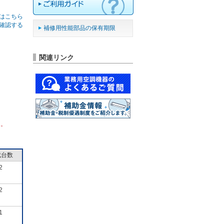
はこちら
確認する
補修用性能部品の保有期限
関連リンク
ん。
成台数
2
2
1