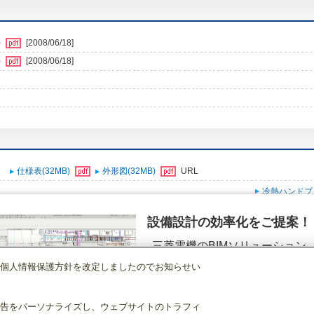
)
[2008/06/18]
)
[2008/06/18]
仕様表(32MB)
外形図(32MB)
URL
冷熱ハンドブ
設備設計の効率化をご提案！
三菱電機のBIMソリューション
（空調.換気.照明）
個人情報保護方針を改定しましたのでお知らせい
店舗・事務所用パッケージエアコン(Mr.SLIM)
[本体]室外ユニット
スリムイン
詳細を見る
告をパーソナライズし、ウェブサイトのトラフィ