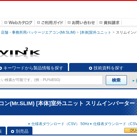
店舗・事務所用パッケージエアコン(Mr.SLIM)
[本体]室外ユニット
スリムイン
キーワードから製品情報を探す
技術資料を探す
(Mr.SLIM) [本体]室外ユニット スリムインバーター
仕様表ダウンロード（CSV） 50Hz
仕様表ダウンロード（CSV）
表
別売品