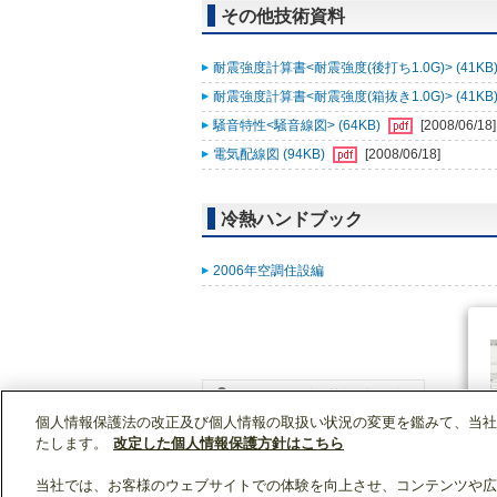
その他技術資料
耐震強度計算書<耐震強度(後打ち1.0G)> (41KB
耐震強度計算書<耐震強度(箱抜き1.0G)> (41KB
騒音特性<騒音線図> (64KB)
[2008/06/18]
電気配線図 (94KB)
[2008/06/18]
冷熱ハンドブック
2006年空調住設編
個人情報保護法の改正及び個人情報の取扱い状況の変更を鑑みて、当社
WIN2Kトップ
製品情報
[業務用]空調・換気
たします。
改定した個人情報保護方針はこちら
当社では、お客様のウェブサイトでの体験を向上させ、コンテンツや広