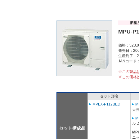
MPU-P
価格：523,
発売日：200
生産終了：2
JANコード：4
※この製品
※この価格
セット形名
MPLX-P112BED
M
天
M
ル 
セット構成品
MP
ニッ