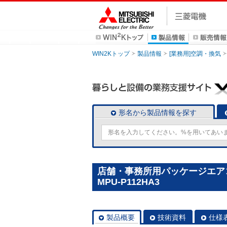
WIN2Kトップ
製品情報
[業務用]空調・換気
形名から製品情報を探す
店舗・事務所用パッケージエアコン
MPU-P112HA3
製品概要
技術資料
仕様