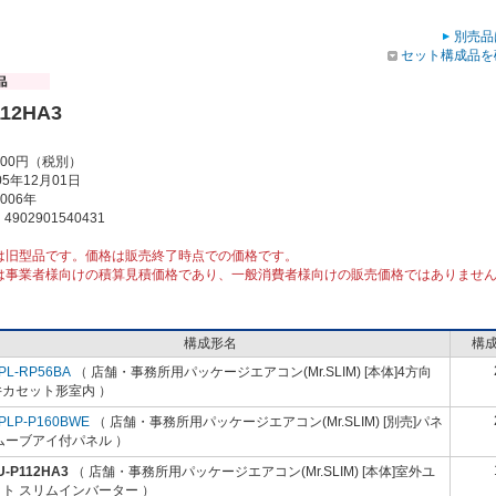
別売品
セット構成品を
112HA3
000円（税別）
5年12月01日
006年
902901540431
は旧型品です。価格は販売終了時点での価格です。
は事業者様向けの積算見積価格であり、一般消費者様向けの販売価格ではありませ
構成形名
構
PL-RP56BA
（ 店舗・事務所用パッケージエアコン(Mr.SLIM) [本体]4方向
井カセット形室内 ）
PLP-P160BWE
（ 店舗・事務所用パッケージエアコン(Mr.SLIM) [別売]パネ
ムーブアイ付パネル ）
U-P112HA3
（ 店舗・事務所用パッケージエアコン(Mr.SLIM) [本体]室外ユ
ト スリムインバーター ）