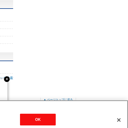
ック検索
▲ ページトップに戻る
バーター
MPU-P112HA3
OK