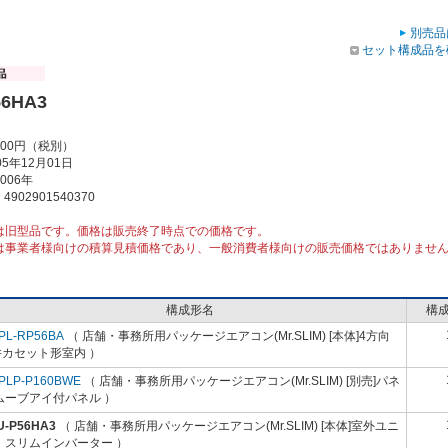
別売品
セット構成品を
56HA3
000円（税別）
5年12月01日
006年
902901540370
は旧型品です。価格は販売終了時点での価格です。
は事業者様向けの積算見積価格であり、一般消費者様向けの販売価格ではありませ
構成形名
構
PL-RP56BA
（ 店舗・事務所用パッケージエアコン(Mr.SLIM) [本体]4方向
井カセット形室内 ）
PLP-P160BWE
（ 店舗・事務所用パッケージエアコン(Mr.SLIM) [別売]パネ
ムーブアイ付パネル ）
U-P56HA3
（ 店舗・事務所用パッケージエアコン(Mr.SLIM) [本体]室外ユニ
 スリムインバーター ）