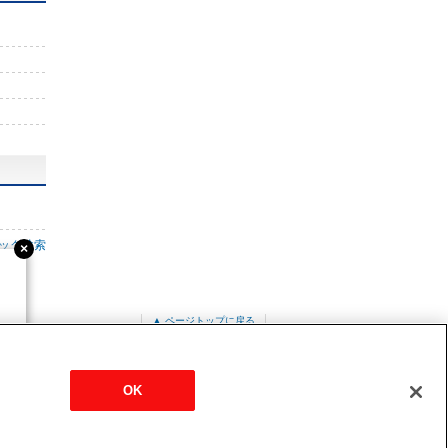
ック検索
▲ ページトップに戻る
バーター
MPU-P56HA3
OK