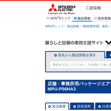
WIN2Kトップ
製品情報
[業務用]空調・換気
形名から製品情報を探す
店舗・事務所用パッケージエアコン
MPU-P56HA3
製品概要
技術資料
仕様