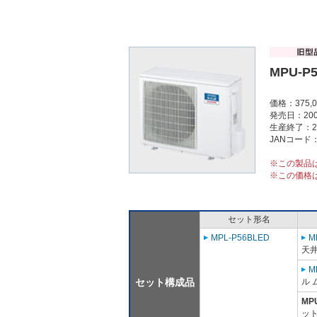
MPU-P
価格：375,
発売日：200
生産終了：2
JANコード：4
※この製品
※この価格
セット形名
MPL-P56BLED
M
天
M
セット構成品
ル 
MP
ット