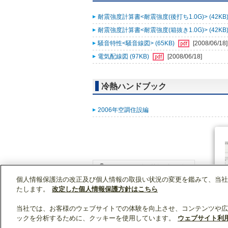
耐震強度計算書<耐震強度(後打ち1.0G)> (42KB
耐震強度計算書<耐震強度(箱抜き1.0G)> (42KB
騒音特性<騒音線図> (65KB)
[2008/06/18]
電気配線図 (97KB)
[2008/06/18]
冷熱ハンドブック
2006年空調住設編
個人情報保護法の改正及び個人情報の取扱い状況の変更を鑑みて、当社
WIN2Kトップ
製品情報
[業務用]空調・換気
たします。
改定した個人情報保護方針はこちら
当社では、お客様のウェブサイトでの体験を向上させ、コンテンツや広
ックを分析するために、クッキーを使用しています。
ウェブサイト利
クリップリスト
0
0
製品：
/ 資料：