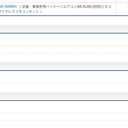
AR-SW9RA
（ 店舗・事務所用パッケージエアコン(Mr.SLIM) [別売]リモコ
ワイヤレスリモコンキット ）