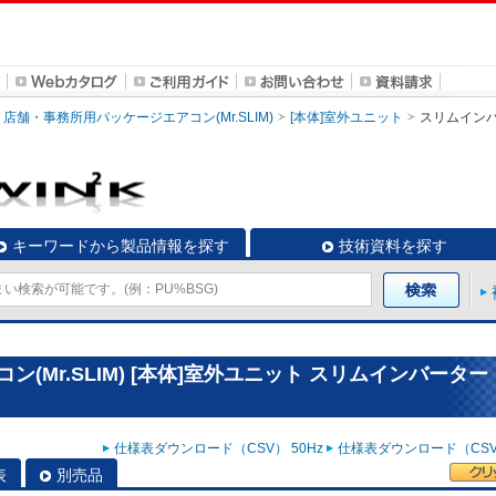
店舗・事務所用パッケージエアコン(Mr.SLIM)
[本体]室外ユニット
スリムイン
キーワードから製品情報を探す
技術資料を探す
(Mr.SLIM) [本体]室外ユニット スリムインバーター
仕様表ダウンロード（CSV） 50Hz
仕様表ダウンロード（CSV）
表
別売品