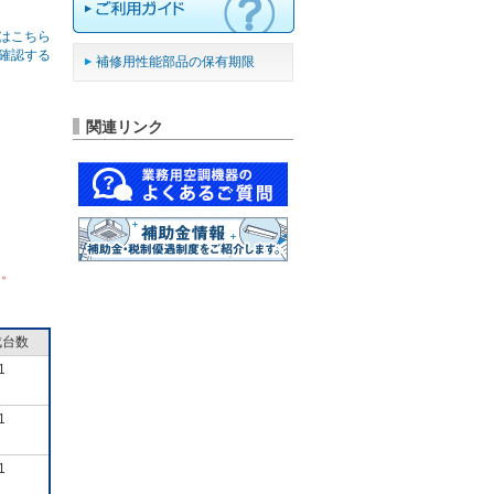
はこちら
確認する
補修用性能部品の保有期限
関連リンク
ん。
成台数
1
1
1