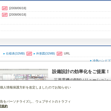
)
[2008/06/18]
)
[2008/06/18]
仕様表(32MB)
外形図(32MB)
URL
冷熱ハンドブ
設備設計の効率化をご提案！
三菱電機のBIMソリューション
（空調.換気.照明）
個人情報保護方針を改定しましたのでお知らせい
店舗・事務所用パッケージエアコン(Mr.SLIM)
[本体]室外ユニット
スリムイン
詳細を見る
告をパーソナライズし、ウェブサイトのトラフィ
用規約