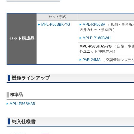
セット形名
MPL-P56SBK-YG
MPL-RP56BA
（ 店舗・事務所用パ
天井カセット形室内 ）
セット構成品
MPLP-P160BWH
MPU-P56SHA5-YG
（ 店舗・事務所
外ユニット 沖縄専用 ）
PAR-24MA
（ 空調管理システム
機種ラインアップ
標準品
MPU-P56SHA5
納入仕様書