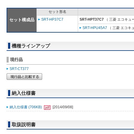
セット形名
セット構成品
SRT-HP37C7
SRT-HPT37C7
（ 三菱 エコキュ
SRT-HPU45A7
（ 三菱 エコキ
機種ラインアップ
現行品
SRT-CT377
納入仕様書
納入仕様書 (706KB)
[2014/09/08]
取扱説明書