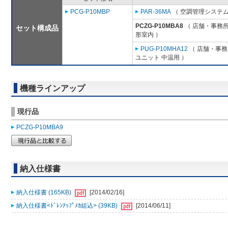
PCG-P10MBP
PAR-36MA
（ 空調管理システム
PCZG-P10MBA8
（ 店舗・事務所用
セット構成品
形室内 ）
PUG-P10MHA12
（ 店舗・事務所
ユニット 中温用 ）
機種ラインアップ
現行品
PCZG-P10MBA9
納入仕様書
納入仕様書 (165KB)
[2014/02/16]
納入仕様書<ﾄﾞﾚﾝｱｯﾌﾟﾒｶ組込> (39KB)
[2014/06/11]