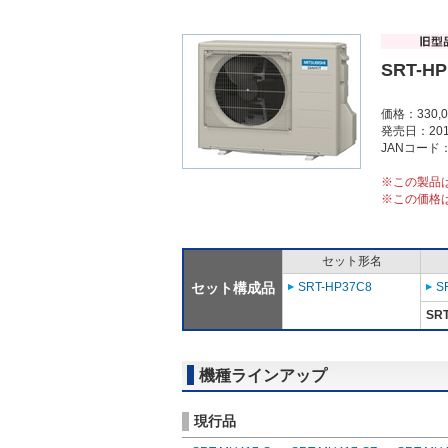
SRT-HP
価格：330,
発売日：201
JANコード：4
※この製品
※この価格
セット形名
セット構成品
SRT-HP37C8
S
SR
機種ラインアップ
現行品