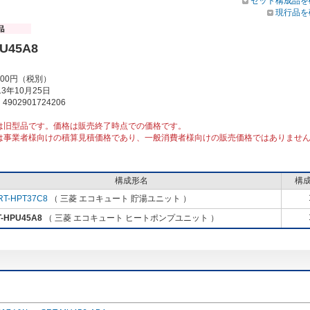
セット構成品を
現行品を
U45A8
000円（税別）
3年10月25日
902901724206
は旧型品です。価格は販売終了時点での価格です。
は事業者様向けの積算見積価格であり、一般消費者様向けの販売価格ではありませ
構成形名
構
RT-HPT37C8
（ 三菱 エコキュート 貯湯ユニット ）
T-HPU45A8
（ 三菱 エコキュート ヒートポンプユニット ）