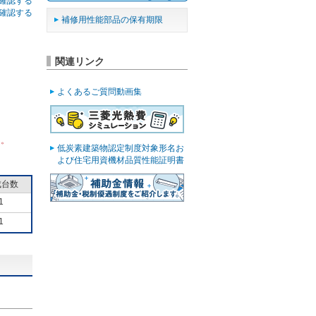
確認する
確認する
補修用性能部品の保有期限
関連リンク
よくあるご質問動画集
ん。
低炭素建築物認定制度対象形名お
よび住宅用資機材品質性能証明書
成台数
1
1