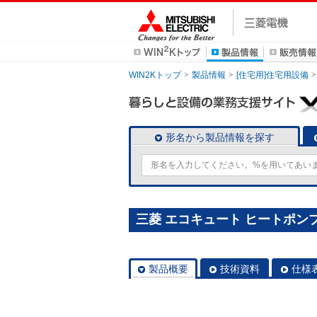
WIN2Kトップ
製品情報
[住宅用]住宅用設備
形名から製品情報を探す
三菱 エコキュート ヒートポンプユ
製品概要
技術資料
仕様