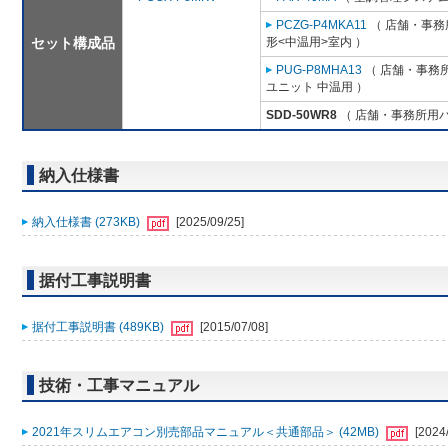
PCZG-P4MKA11
（ 店舗・事務所
セット構成品
形<中温用>室内 ）
PUG-P8MHA13
（ 店舗・事務所用
ユニット 中温用 ）
SDD-50WR8
（ 店舗・事務所用パッ
納入仕様書
納入仕様書 (273KB)
[2025/09/25]
据付工事説明書
据付工事説明書 (489KB)
[2015/07/08]
技術・工事マニュアル
2021年スリムエアコン別売部品マニュアル＜共通部品＞ (42MB)
[2024