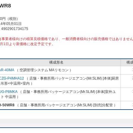
0WR8
00円（税別）
4年05月01日
902901734175
は事業者様向けの積算見積価格であり、一般消費者様向けの販売価格ではありませ
10月1日より新価格に改定予定です。
構成形名
構
AR-40MA
（ 空調管理システム MAリモコン ）
CZG-P4MHA12
（ 店舗・事務所用パッケージエアコン(Mr.SLIM) [本体]厨房
吊形<中温用>室内 ）
UG-P8MKA
（ 店舗・事務所用パッケージエアコン(Mr.SLIM) [本体]室外ユ
ト 中温用 ）
D-50WR8
（ 店舗・事務所用パッケージエアコン(Mr.SLIM) [別売]分配管 ）