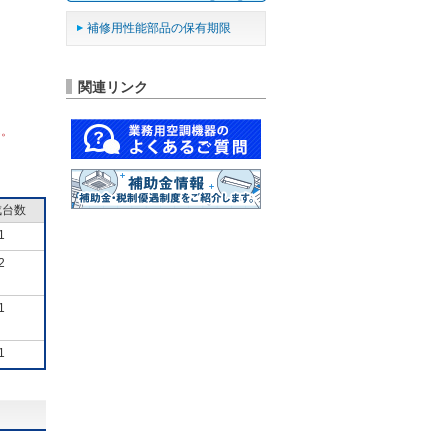
補修用性能部品の保有期限
関連リンク
ん。
成台数
1
2
1
1