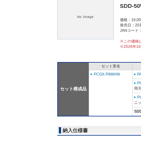
SDD-5
価格：16,0
発売日：201
JANコード：4
※この価格
※2026年
セット形名
PCGX-P8MHW
P
P
セット構成品
用天
P
ニッ
SD
納入仕様書