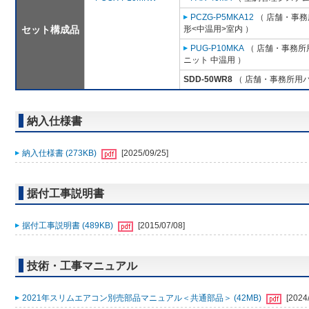
PCZG-P5MKA12
（ 店舗・事務所
セット構成品
形<中温用>室内 ）
PUG-P10MKA
（ 店舗・事務所用
ニット 中温用 ）
SDD-50WR8
（ 店舗・事務所用パッ
納入仕様書
納入仕様書 (273KB)
[2025/09/25]
据付工事説明書
据付工事説明書 (489KB)
[2015/07/08]
技術・工事マニュアル
2021年スリムエアコン別売部品マニュアル＜共通部品＞ (42MB)
[2024