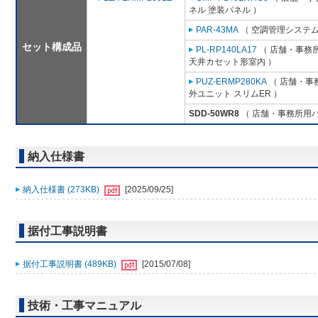
ネル 塗装パネル ）
PAR-43MA
（ 空調管理システム
セット構成品
PL-RP140LA17
（ 店舗・事務所用
天井カセット形室内 ）
PUZ-ERMP280KA
（ 店舗・事務
外ユニット スリムER ）
SDD-50WR8
（ 店舗・事務所用パッ
納入仕様書
納入仕様書 (273KB)
[2025/09/25]
据付工事説明書
据付工事説明書 (489KB)
[2015/07/08]
技術・工事マニュアル