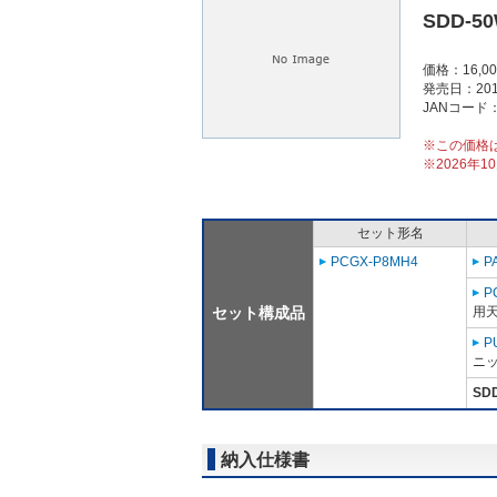
SDD-5
価格：16,0
発売日：201
JANコード：4
※この価格
※2026年
セット形名
PCGX-P8MH4
P
P
セット構成品
用天
P
ニッ
SD
納入仕様書