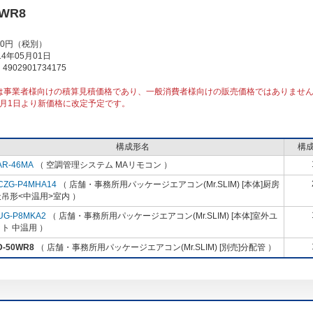
0WR8
00円（税別）
4年05月01日
902901734175
は事業者様向けの積算見積価格であり、一般消費者様向けの販売価格ではありませ
10月1日より新価格に改定予定です。
構成形名
構
AR-46MA
（ 空調管理システム MAリモコン ）
CZG-P4MHA14
（ 店舗・事務所用パッケージエアコン(Mr.SLIM) [本体]厨房
吊形<中温用>室内 ）
UG-P8MKA2
（ 店舗・事務所用パッケージエアコン(Mr.SLIM) [本体]室外ユ
ト 中温用 ）
D-50WR8
（ 店舗・事務所用パッケージエアコン(Mr.SLIM) [別売]分配管 ）