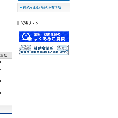
補修用性能部品の保有期限
関連リンク
ん。
成台数
1
2
1
1