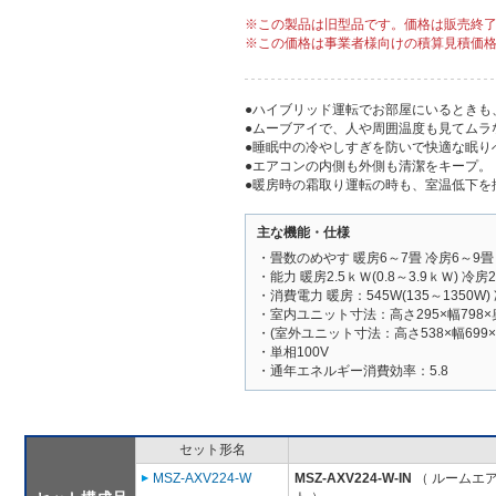
※この製品は旧型品です。価格は販売終
※この価格は事業者様向けの積算見積価
●ハイブリッド運転でお部屋にいるときも
●ムーブアイで、人や周囲温度も見てムラ
●睡眠中の冷やしすぎを防いで快適な眠り
●エアコンの内側も外側も清潔をキープ。
●暖房時の霜取り運転の時も、室温低下を
主な機能・仕様
・畳数のめやす 暖房6～7畳 冷房6～9畳
・能力 暖房2.5ｋＷ(0.8～3.9ｋＷ) 冷房2.
・消費電力 暖房：545W(135～1350W) 
・室内ユニット寸法：高さ295×幅798×
・(室外ユニット寸法：高さ538×幅699×
・単相100V
・通年エネルギー消費効率：5.8
セット形名
MSZ-AXV224-W
MSZ-AXV224-W-IN
（ ルームエア