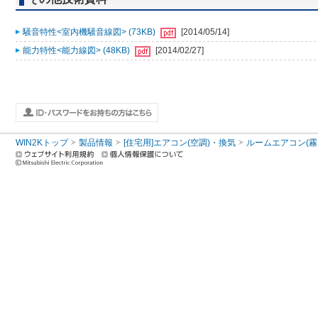
騒音特性<室内機騒音線図> (73KB)
[2014/05/14]
能力特性<能力線図> (48KB)
[2014/02/27]
WIN2Kトップ
製品情報
[住宅用]エアコン(空調)・換気
ルームエアコン(霧