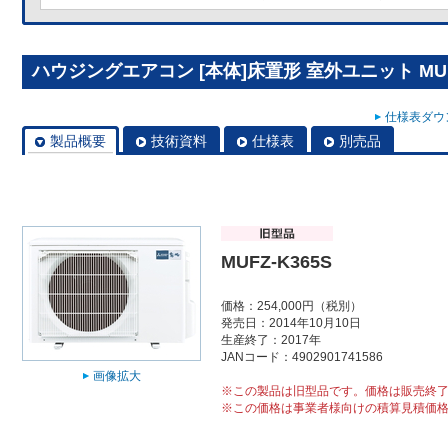
ハウジングエアコン [本体]床置形 室外ユニット MUFZ
仕様表ダウン
製品概要
技術資料
仕様表
別売品
MUFZ-K365S
価格：254,000円（税別）
発売日：2014年10月10日
生産終了：2017年
JANコード：4902901741586
画像拡大
※この製品は旧型品です。価格は販売終
※この価格は事業者様向けの積算見積価