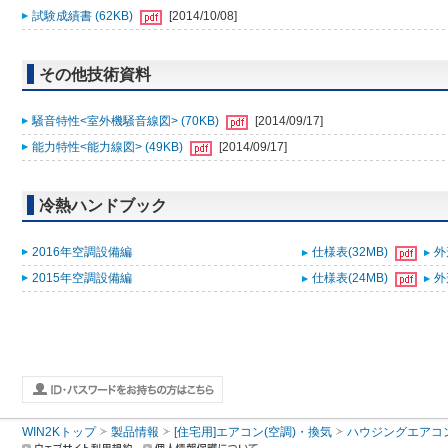
試験成績書 (62KB)
[2014/10/08]
その他技術資料
騒音特性<室外機騒音線図> (70KB)
[2014/09/17]
能力特性<能力線図> (49KB)
[2014/09/17]
冷熱ハンドブック
2016年空調設備編
仕様表(32MB)
外
2015年空調設備編
仕様表(24MB)
外
WIN2Kトップ
製品情報
[住宅用]エアコン(空調)・換気
ハウジングエアコ