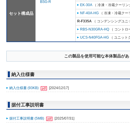
BSG-R
EK-30A
（ 冷凍・冷蔵クーリング
セット構成品
NF-40A-HG
（ 冷凍・冷蔵クーリ
R-F335A
（ コンデンシングユニッ
RBS-N30GRA-HQ
（ コントロ
UCS-N40FGA-HG
（ ユニットク
この製品を使用可能な本体製品があ
納入仕様書
納入仕様書 (93KB)
[2024/12/17]
据付工事説明書
据付工事説明書 (5MB)
[2025/07/31]