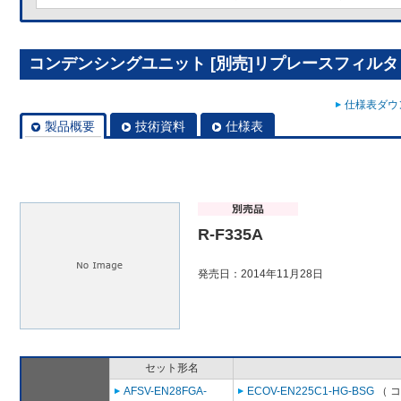
コンデンシングユニット [別売]リプレースフィルタ R
仕様表ダウン
製品概要
技術資料
仕様表
R-F335A
発売日：2014年11月28日
セット形名
AFSV-EN28FGA-
ECOV-EN225C1-HG-BSG
（ 