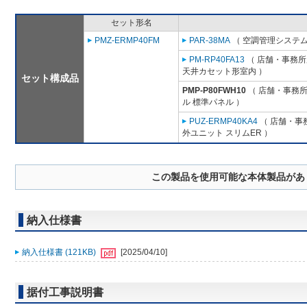
セット形名
PMZ-ERMP40FM
PAR-38MA
（ 空調管理システム
PM-RP40FA13
（ 店舗・事務所用
天井カセット形室内 ）
セット構成品
PMP-P80FWH10
（ 店舗・事務所用
ル 標準パネル ）
PUZ-ERMP40KA4
（ 店舗・事務
外ユニット スリムER ）
この製品を使用可能な本体製品があ
納入仕様書
納入仕様書 (121KB)
[2025/04/10]
据付工事説明書