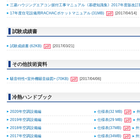
三菱ハウジングエアコン据付工事マニュアル《基礎知識集》2017年度版改訂版Ａ
17年度住宅設備用RACHACポケットマニュアル (31MB)
[2017/04/14]
試験成績書
試験成績書 (62KB)
[2017/03/21]
その他技術資料
騒音特性<室外機騒音線図> (70KB)
[2017/04/06]
冷熱ハンドブック
2020年空調設備編
仕様表(32 MB)
外
2019年空調設備編
仕様表(29 MB)
外
2018年空調設備編
仕様表(37MB)
外
2017年空調設備編
仕様表(34MB)
外