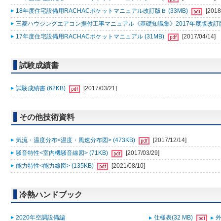
18年度住宅設備用RACHACポケットマニュアル改訂版Ｂ (33MB)
[2018
三菱ハウジングエアコン据付工事マニュアル《基礎知識集》2017年度版改訂版Ａ
17年度住宅設備用RACHACポケットマニュアル (31MB)
[2017/04/14]
試験成績書
試験成績書 (62KB)
[2017/03/21]
その他技術資料
気流・温度分布<温度・風速分布図> (473KB)
[2017/12/14]
騒音特性<室内機騒音線図> (71KB)
[2017/03/29]
能力特性<能力線図> (135KB)
[2021/08/10]
冷熱ハンドブック
2020年空調設備編
仕様表(32 MB)
外