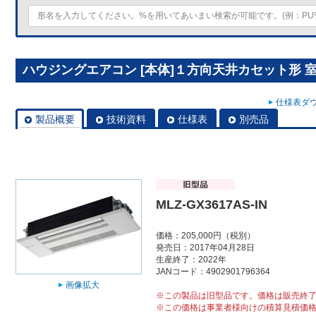
ハウジングエアコン [本体]１方向天井カセット形 室内ユニ
仕様表ダウ
製品概要
技術資料
仕様表
別売品
MLZ-GX3617AS-IN
価格：205,000円（税別）
発売日：2017年04月28日
生産終了：2022年
JANコード：4902901796364
画像拡大
※この製品は旧型品です。価格は販売終
※この価格は事業者様向けの積算見積価